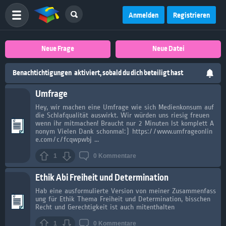
Anmelden
Registrieren
Neue Frage
Neue Datei
Benachtichtigungen
aktiviert, sobald du dich beteiligt hast
Umfrage
Hey, wir machen eine Umfrage wie sich Medienkonsum auf
die Schlafqualität auswirkt. Wir würden uns riesig freuen
wenn ihr mitmachen! Braucht nur 2 Minuten Ist komplett A
nonym Vielen Dank schonmal:) https://www.umfrageonlin
e.com/c/fcqwpwbj ...
1
0
Kommentare
Ethik Abi Freiheit und Determination
Hab eine ausformulierte Version von meiner Zusammenfass
ung für Ethik Thema Freiheit und Determination, bisschen
Recht und Gerechtigkeit ist auch mitenthalten
1
0
Kommentare