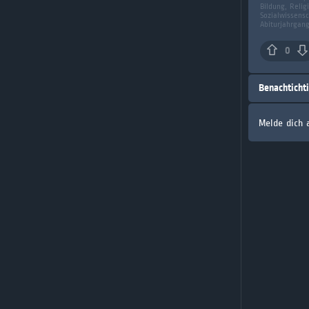
Bildung, Religi
Sozialwissens
Abiturjahrgan
0
Benachticht
Melde dich 