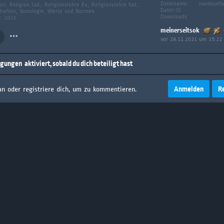
Dateiname:
handoutfa
on, Religion Jüd., Religionslehre Ev., Religionslehre Kat.,
Datei-ID:
chaften, Soziologie, Werte und Normen
Downloads:
g: 2023
meinerseitsok
vor 28.11.2021 um 15:22
igungen
aktiviert, sobald du dich beteiligt hast
Anmelden
R
an oder registriere dich, um zu kommentieren.