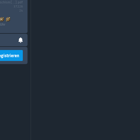
schism[...].pdf
37226
24
 Uhr
egistrieren