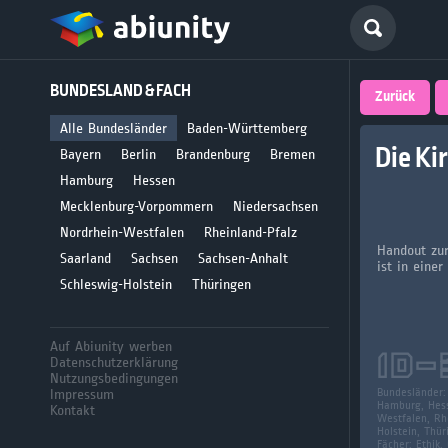
Deutsch
BUNDESLAND & FACH
größte 
Zurück
für Abi
Alle Bundesländer
Baden-Württemberg
Die Ki
Bayern
Berlin
Brandenburg
Bremen
Seit 2008
Hamburg
Hessen
Mecklenburg-Vorpommern
Niedersachsen
Nordrhein-Westfalen
Rheinland-Pfalz
Handout zur
Saarland
Sachsen
Sachsen-Anhalt
ist in eine
Schleswig-Holstein
Thüringen
Auf Abiunity werben
ID-
Datenschutzerklärung
Nutzungsbedingungen
Impressum
Bundesländer
Hamburg, Hess
Kontakt
Westfalen, Rhe
Holstein, Thür
Fächer:
Ethik,