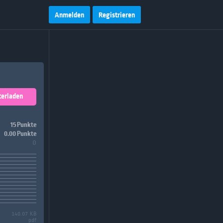
Anmelden
Registrieren
terladen
15 Punkte
0.00 Punkte
0
140.07 KB
pdf