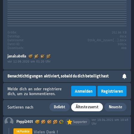
Größe:
202.96 KB
Dateityp:
docx
Dateiname:
Ethik_Abi_zusam[...].docx
Datei-ID:
30024
Downloads:
888
janaisabella
vor 12.09.2020 um 01:20 Uhr
Benachtichtigungen
aktiviert, sobald du dich beteiligt hast
Melde dich an oder registriere
Anmelden
Registrieren
dich, um zu kommentieren.
Beliebt
Älteste zuerst
Neueste
Sortieren nach
vor 19.04.2021 um 10:45
Peppi2401
Supporter
Uhr
14 Punkte
Vielen Dank !