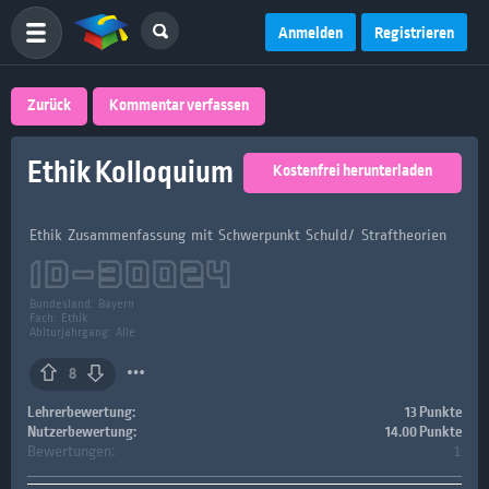
Anmelden
Registrieren
Zurück
Kommentar verfassen
Ethik Kolloquium
Kostenfrei herunterladen
Ethik Zusammenfassung mit Schwerpunkt Schuld/ Straftheorien
ID-
30024
Bundesland:
Bayern
Fach:
Ethik
Abiturjahrgang: Alle
8
Lehrerbewertung:
13 Punkte
Nutzerbewertung:
14.00 Punkte
Bewertungen:
1