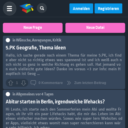
Anmelden
Registrieren
Neue Frage
Neue Datei
in
Wünsche, Anregungen, Kritik
5.PK Geografie, Thema ideen
Hallo, ich suche gerade nach einem Thema für meine 5.PK, ich find
e aber nicht so richtig etwas was spannend ist und ich weiß auch n
och nicht so ganz in welche Richtung es gehen soll. Hat jemand vo
n euch vielleicht gute Ideen? Danke im voraus <3 zur Info: mein H
auptfach ist Geog ...
1
0
Kommentare
Zum letzten Beitrag
in
Allgemeines
vor 4 Tagen
Abitur starten in Berlin, irgendwelche lifehacks?
Hi Leute, ich starte nach den Sommerferien mein Abi und wollte Fr
agen, ob ihr vllt ein paar Lifehacks habt, die mir das Leben im Abi
etwas einfacher machen würden. Sowas wie super lern Websites od
er Apps, vielleicht etwas womit man super recherchieren kann wär
e sehr hilfreich. Ich w&au ...