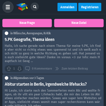
Anmelden
Registrieren
Neue Frage
Neue Datei
in
Wünsche, Anregungen, Kritik
5.PK Geografie, Thema ideen
Hallo, ich suche gerade nach einem Thema für meine 5.PK, ich find
e aber nicht so richtig etwas was spannend ist und ich weiß auch n
och nicht so ganz in welche Richtung es gehen soll. Hat jemand vo
n euch vielleicht gute Ideen? Danke im voraus <3 zur Info: mein H
auptfach ist Geog ...
1
0
Kommentare
Zum letzten Beitrag
in
Allgemeines
vor 3 Tagen
Abitur starten in Berlin, irgendwelche lifehacks?
Hi Leute, ich starte nach den Sommerferien mein Abi und wollte Fr
agen, ob ihr vllt ein paar Lifehacks habt, die mir das Leben im Abi
etwas einfacher machen würden. Sowas wie super lern Websites od
er Apps, vielleicht etwas womit man super recherchieren kann wär
e sehr hilfreich. Ich w&au ...