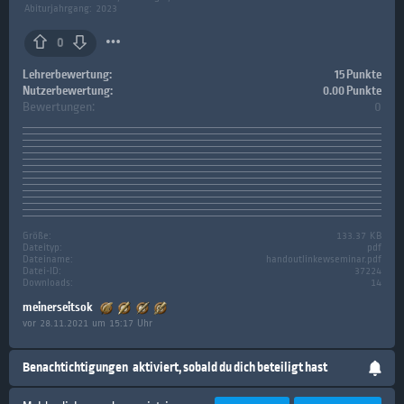
Abiturjahrgang: 2023
0
Lehrerbewertung:
15 Punkte
Nutzerbewertung:
0.00 Punkte
Bewertungen:
0
Größe:
133.37 KB
Dateityp:
pdf
Dateiname:
handoutlinkewseminar.pdf
Datei-ID:
37224
Downloads:
14
meinerseitsok
vor 28.11.2021 um 15:17 Uhr
Benachtichtigungen
aktiviert, sobald du dich beteiligt hast