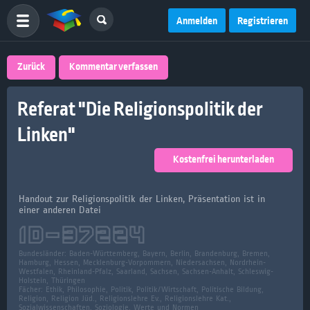
Anmelden
Registrieren
Zurück
Kommentar verfassen
Referat "Die Religionspolitik der
Linken"
Kostenfrei herunterladen
Handout zur Religionspolitik der Linken, Präsentation ist in
einer anderen Datei
ID-
37224
Bundesländer:
Baden-Württemberg, Bayern, Berlin, Brandenburg, Bremen,
Hamburg, Hessen, Mecklenburg-Vorpommern, Niedersachsen, Nordrhein-
Westfalen, Rheinland-Pfalz, Saarland, Sachsen, Sachsen-Anhalt, Schleswig-
Holstein, Thüringen
Fächer:
Ethik, Philosophie, Politik, Politik/Wirtschaft, Politische Bildung,
Religion, Religion Jüd., Religionslehre Ev., Religionslehre Kat.,
Sozialwissenschaften, Soziologie, Werte und Normen