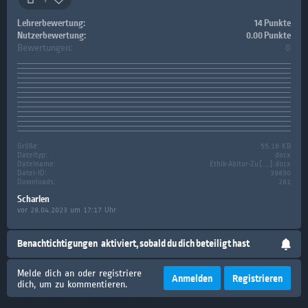
Lehrerbewertung:
14 Punkte
Nutzerbewertung:
0.00 Punkte
Bewertungen:
0
Größe:
55.16 KB
Dateityp:
docx
Dateiname:
Ethik-Abitur-Zu[...].docx
Datei-ID:
39830
Downloads:
261
Scharlen
vor 28.04.2023 um 17:17 Uhr
Benachtichtigungen
aktiviert, sobald du dich beteiligt hast
Melde dich an oder registriere
Anmelden
Registrieren
dich, um zu kommentieren.