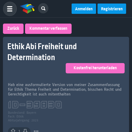
Anmelden
Registrieren
Zurück
Kommentar verfassen
Ethik Abi Freiheit und
Determination
Kostenfrei herunterladen
Hab eine ausformulierte Version von meiner Zusammenfassung
für Ethik Thema Freiheit und Determination, bisschen Recht und
Gerechtigkeit ist auch mitenthalten
ID-
39830
Bundesland:
Bayern
Fach:
Ethik
Abiturjahrgang: 2023
1