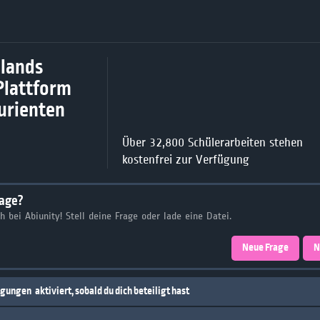
lands
Plattform
turienten
Über 32,800 Schülerarbeiten stehen
kostenfrei zur Verfügung
rage?
ch bei Abiunity! Stell deine Frage oder lade eine Datei.
Neue Frage
N
igungen
aktiviert, sobald du dich beteiligt hast