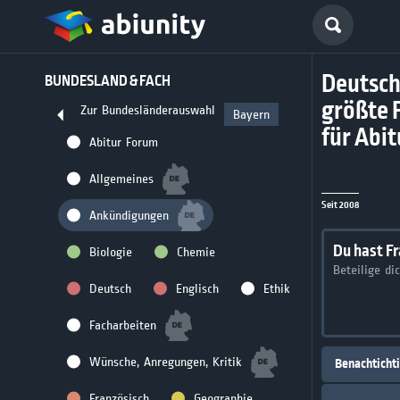
Deutsch
BUNDESLAND & FACH
größte 
Zur Bundesländerauswahl
Bayern
für Abi
Abitur Forum
Allgemeines
Seit 2008
Ankündigungen
Du hast F
Biologie
Chemie
Beteilige di
Deutsch
Englisch
Ethik
Facharbeiten
Wünsche, Anregungen, Kritik
Benachticht
Französisch
Geographie