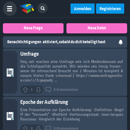
Anmelden
Registrieren
Neue Frage
Neue Datei
Benachtichtigungen
aktiviert, sobald du dich beteiligt hast
Umfrage
Hey, wir machen eine Umfrage wie sich Medienkonsum auf
die Schlafqualität auswirkt. Wir würden uns riesig freuen
wenn ihr mitmachen! Braucht nur 2 Minuten Ist komplett A
nonym Vielen Dank schonmal:) https://www.umfrageonlin
e.com/c/fcqwpwbj ...
1
0
Kommentare
Epoche der Aufklärung
Eine Präsentation zur Epoche Aufklärung: -Definition -Begri
ff der “Vernunft” -Weltbild -Verfassungsstaat -Jean-Jacques
Rousseau -Vergleich der Erziehung
0
0
Kommentare