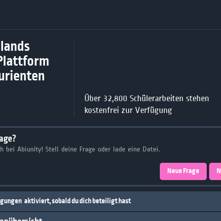
lands
Plattform
turienten
Über 32,800 Schülerarbeiten stehen
kostenfrei zur Verfügung
rage?
ch bei Abiunity! Stell deine Frage oder lade eine Datei.
Neue Frage
N
igungen
aktiviert, sobald du dich beteiligt hast