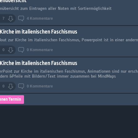
enübersicht
nübersicht zum Eintragen aller Noten mit Sortiermöglichkeit
7
4
Kommentare
 Kirche im italienischen Faschismus
out zur Kirche im italienischen Faschismus, Powerpoint ist in einer ander
0
0
Kommentare
 Kirche im italienischen Faschismus
rPoint zur Kirche im italienischen Faschismus, Animationen sind nur ersch
ldern &Pfeile mit Bildern/Text immer zusammen bei MindMaps
0
0
Kommentare
enen Termin