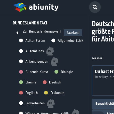
Deutsch
BUNDESLAND & FACH
größte 
Zur Bundesländerauswahl
Saarland
für Abi
Abitur Forum
Allgemeine Ethik
Allgemeines
Seit 2008
Ankündigungen
Du hast F
Bildende Kunst
Biologie
Beteilige di
Chemie
Deutsch
Englisch
Erdkunde
Facharbeiten
Benachticht
Wünsche, Anregungen, Kritik