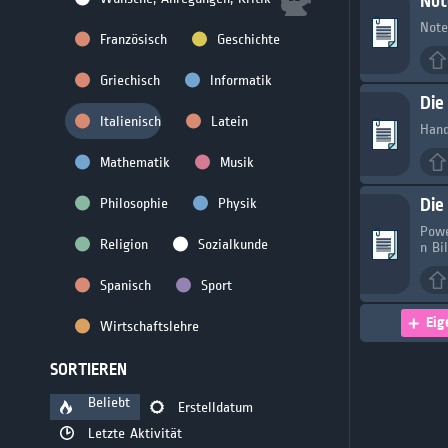
Not
Note
Französisch
Geschichte
Griechisch
Informatik
Die
Italienisch
Latein
Hand
Mathematik
Musik
Die
Philosophie
Physik
Powe
Religion
Sozialkunde
n Bi
Spanisch
Sport
Eig
Wirtschaftslehre
SORTIEREN
Beliebt
Erstelldatum
Letzte Aktivität