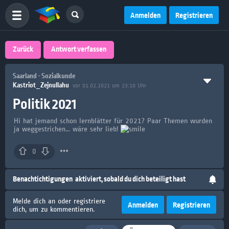
Anmelden
Registrieren
Zurück
Antwort verfassen
Saarland - Sozialkunde
Kastriot_Zejnullahu
vor 01.02.2021 um 23:10 Uhr
Politik 2021
Hi hat jemand schon lernblätter für 2021? Paar Themen wurden
ja weggestrichen... wäre sehr lieb!
0
Benachtichtigungen
aktiviert, sobald du dich beteiligt hast
Melde dich an oder registriere
Anmelden
Registrieren
dich, um zu kommentieren.