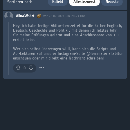
Beliebt
Älteste zuerst
Neueste
Sortieren nach
Alina.Wsbrt
vor 20.02.2021 um 20:43 Uhr
Hey, ich habe fertige Abitur-Lernzettel für die Fächer Englisch,
Deutsch, Geschichte und Politik , mit denen ich letztes Jahr
für meine Prüfungen gelernt und eine Abschlussnote von 1,0
erzielt habe.
Wer sich selbst überzeugen willl, kann sich die Scripts und
Abi-Lektüren auf unserer Instagram-Seite @lernmaterial.abitur
anschauen oder mir direkt eine Nachricht schreiben!
0