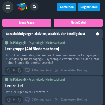
Anmelden
Registrieren
Neue Frage
Neue Datei
Benachtichtigungen
aktiviert, sobald du dich beteiligt hast
in
Pädagogik - Psychologie (Niedersachsen)
Lerngruppe (Abi Niedersachsen)
Hi! Gibt es jemanden, der vielleicht eine gemeinsame Lerngruppe a
uf WhatsApp für Pädagogik Psychologie erstellen will? Oder einfac
h eine Gruppe die bereits besteht?
0
1
Kommentare
Zum letzten Beitrag
in
Pädagogik - Psychologie (Niedersachsen)
Lernzettel
Hat hier irgendwer Lernzettel?
0
0
Kommentare
Zum letzten Beitrag