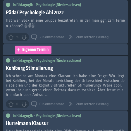
in
Pädagogik - Psychologie (Niedersachsen)
Päda/ Psychologie Abi 2022
Hat wer Bock in eine Gruppe beizutreten, in der man ggf. zsm lerne
n könnte? ✌️✌️✌️
5
2
Kommentare
Zum letzten Beitrag
Eigenen Termin
in
Pädagogik - Psychologie (Niedersachsen)
Kohlberg Stimulierung
Ich schreibe am Montag eine Klausur. Ich habe eine Frage: Wo liegt
bei Kohlberg bei der Moralentwicklung der Unterschied zwischen de
r sozialen und der kognitiv-strukturellen Stimulierung? Wäre cool,
wenn ihr auch gerne einen Beitrag dazu mitschickt. Aber freue mic
h einfach über Antwo ...
0
0
Kommentare
Zum letzten Beitrag
in
Pädagogik - Psychologie (Niedersachsen)
Hurrelmann Klausur