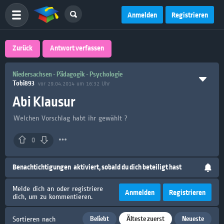
Anmelden
Registrieren
Zurück
Antwort verfassen
Niedersachsen - Pädagogik - Psychologie
Tobi893
vor 29.04.2014 um 16:32 Uhr
Abi Klausur
Welchen Vorschlag habt ihr gewählt ?
0
Benachtichtigungen
aktiviert, sobald du dich beteiligt hast
Melde dich an oder registriere
Anmelden
Registrieren
dich, um zu kommentieren.
Beliebt
Älteste zuerst
Neueste
Sortieren nach