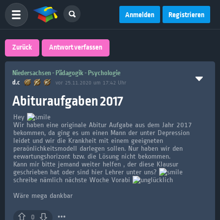
Anmelden
Registrieren
Zurück
Antwort verfassen
Niedersachsen - Pädagogik - Psychologie
d.c
vor 25.11.2020 um 17:42 Uhr
Abituraufgaben 2017
Hey
Wir haben eine originale Abitur Aufgabe aus dem Jahr 2017
bekommen, da ging es um einen Mann der unter Depression
leidet und wir die Krankheit mit einem geeigneten
peraönlichkeitsmodell darlegen sollen. Nur haben wir den
eewartungshorizont bzw. die Lösung nicht bekommen.
Kann mir bitte jemand weiter helfen , der diese Klausur
geschrieben hat oder sind hier Lehrer unter uns?
schreibe nämlich nächste Woche Vorabi
Wäre mega dankbar
0