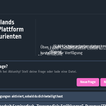
lands
Plattform
turienten
Über 32,800 Schülerarbeiten stehen
kostenfrei zur Verfügung
rage?
ch bei Abiunity! Stell deine Frage oder lade eine Datei.
Neue Frage
N
igungen
aktiviert, sobald du dich beteiligt hast