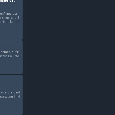
isbe vs.
en“ aus der
Pyramus und T
arbeit kann i
 Themen aufg
istungskurse.
 wie die beid
rsetzung find