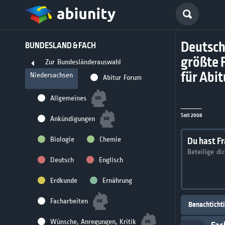
Deutsch
BUNDESLAND & FACH
größte 
Zur Bundesländerauswahl
für Abi
Niedersachsen
Abitur Forum
Allgemeines
Seit 2008
Ankündigungen
Biologie
Chemie
Du hast F
Beteilige di
Deutsch
Englisch
Erdkunde
Ernährung
Facharbeiten
Benachticht
Wünsche, Anregungen, Kritik