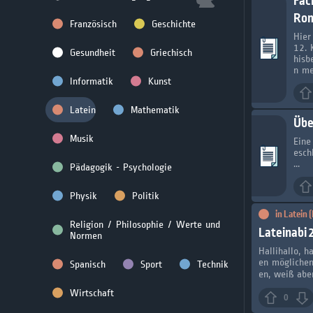
Fac
Rom
Französisch
Geschichte
Hier
12. 
Gesundheit
Griechisch
hisb
n me
Informatik
Kunst
Latein
Mathematik
Über
Musik
Eine
esch
...
Pädagogik - Psychologie
Physik
Politik
in
Latein 
Religion / Philosophie / Werte und
Lateinabi 
Normen
Hallihallo, 
en möglichen
Spanisch
Sport
Technik
en, weiß abe
Wirtschaft
0