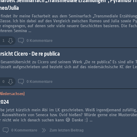
harbeit Seminarfach „Transmediale Erzählungen“, Pyramus/Th
eo/Julia
 findet ihr meine Facharbeit aus dem Seminarfach „Transmediale Erzählung
Klasse. Ich bin dabei auf den Vergleich zwischen Romeo und Julia sowie 
e eingegangen, auf denen sehr viele neuere Geschichten basieren. Die Fach
hreren Semina ...
1
0
Kommentare
sicht Cicero - De re publica
 Gesamtübersicht zu Cicero und seinem Werk „De re publica“. Es sind alle
lüsselt aufgeschrieben und bezieht sich auf das niedersächsische KC der Le
0
0
Kommentare
(Niedersachsen)
2024
habe jetzt kürzlich mein Abi im LK geschrieben. Weiß irgendjemand zufällig,
 Auswahltexte von Seneca bzw. Ovid hießen? Würde gerne eine Musterübe
r nicht wie ich danach suchen kann 😅 Danke :) ...
0
Kommentare
Zum letzten Beitrag