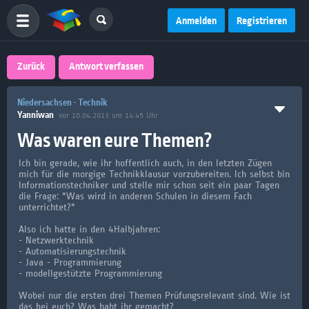
Anmelden
Registrieren
Zurück
Antwort verfassen
Niedersachsen - Technik
Yanniwan
vor 10.04.2013 um 14:45 Uhr
Was waren eure Themen?
Ich bin gerade, wie ihr hoffentlich auch, in den letzten Zügen
mich für die morgige Technikklausur vorzubereiten. Ich selbst bin
Informationstechniker und stelle mir schon seit ein paar Tagen
die Frage: "Was wird in anderen Schulen in diesem Fach
unterrichtet?"
Also ich hatte in den 4Halbjahren:
- Netzwerktechnik
- Automatisierungstechnik
- Java - Programmierung
- modellgestützte Programmierung
Wobei nur die ersten drei Themen Prüfungsrelevant sind. Wie ist
das bei euch? Was habt ihr gemacht?