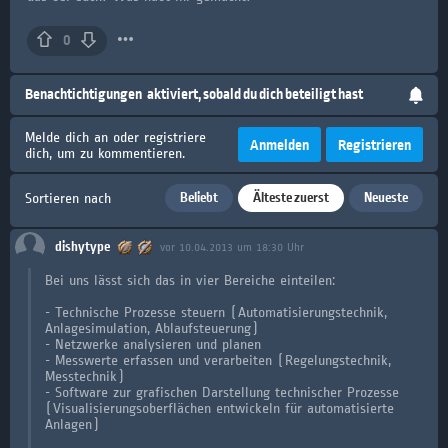
0
Benachtichtigungen
aktiviert, sobald du dich beteiligt hast
Melde dich an oder registriere
Anmelden
Registrieren
dich, um zu kommentieren.
Beliebt
Älteste zuerst
Neueste
Sortieren nach
dishytype
vor 10.04.2013 um 18:30 Uhr
Bei uns lässt sich das in vier Bereiche einteilen:
- Technische Prozesse steuern (Automatisierungstechnik,
Anlagesimulation, Ablaufsteuerung)
- Netzwerke analysieren und planen
- Messwerte erfassen und verarbeiten (Regelungstechnik,
Messtechnik)
- Software zur grafischen Darstellung technischer Prozesse
(Visualisierungsoberflächen entwickeln für automatisierte
Anlagen)