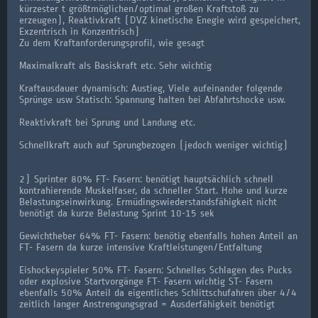
kürzester t größtmöglichen/optimal großen Kraftstoß zu
erzeugen), Reaktivkraft (DVZ kinetische Enegie wird gespeichert,
Exzentrisch in Konzentrisch)
Zu dem Kraftanforderungsprofil, wie gesagt
Maximalkraft als Basiskraft etc. Sehr wichtig
Kraftausdauer dynamisch: Austieg, Viele aufeinander folgende
Sprünge usw Statisch: Spannung halten bei Abfahrtshocke usw.
Reaktivkraft bei Sprung und Landung etc.
Schnellkraft auch auf Sprungbezogen (jedoch weniger wichtig)
2) Sprinter 80% FT- Fasern: benötigt hauptsächlich schnell
kontrahierende Muskelfaser, da schneller Start. Hohe und kurze
Belastungseinwirkung. Ermüdingswiederstandsfähigkeit nicht
benötigt da kurze Belastung Sprint 10-15 sek
Gewichtheber 64% FT- Fasern: benötig ebenfalls hohen Anteil an
FT- Fasern da kurze intensive Kraftleistungen/Entfaltung
Eishockeyspieler 50% FT- Fasern: Schnelles Schlagen des Pucks
oder explosive Startvorgänge FT- Fasern wichtig ST- Fasern
ebenfalls 50% Anteil da eigentliches Schlittschufahren über 4/4
zeitlich langer Anstrengungsgrad = Ausderfähigkeit benötigt