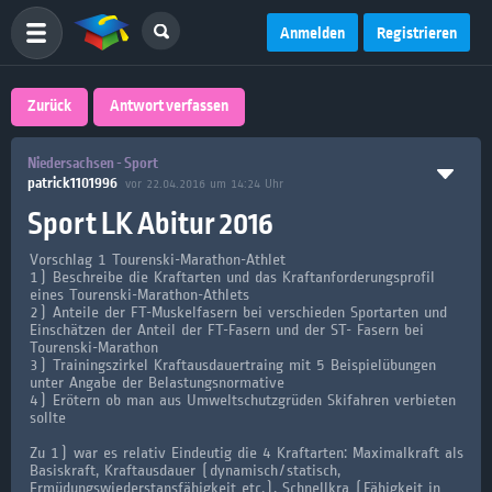
Anmelden
Registrieren
Zurück
Antwort verfassen
Niedersachsen - Sport
patrick1101996
vor 22.04.2016 um 14:24 Uhr
Sport LK Abitur 2016
Vorschlag 1 Tourenski-Marathon-Athlet
1) Beschreibe die Kraftarten und das Kraftanforderungsprofil
eines Tourenski-Marathon-Athlets
2) Anteile der FT-Muskelfasern bei verschieden Sportarten und
Einschätzen der Anteil der FT-Fasern und der ST- Fasern bei
Tourenski-Marathon
3) Trainingszirkel Kraftausdauertraing mit 5 Beispielübungen
unter Angabe der Belastungsnormative
4) Erötern ob man aus Umweltschutzgrüden Skifahren verbieten
sollte
Zu 1) war es relativ Eindeutig die 4 Kraftarten: Maximalkraft als
Basiskraft, Kraftausdauer (dynamisch/statisch,
Ermüdungswiederstansfähigkeit etc.), Schnellkra (Fähigkeit in