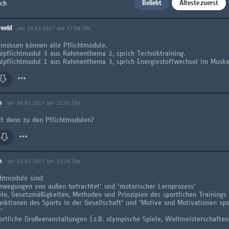
Beliebt
Älteste zuerst
ach
eeld
vor 29.03.2017 um 17:58 Uhr
 müssen können alle Pflichtmodule.
pflichtmodul 3 aus Rahmenthema 2, sprich Techniktraining.
pflichtmodul 1 aus Rahmenthema 3, sprich Energiestoffwechsel im Muske
m
vor 30.03.2017 um 21:33 Uhr
t denn zu den Pflichtmodulen?
m
vor 31.03.2017 um 13:39 Uhr
chtmodule sind:
Bewegungen von außen betrachtet' und 'motorischer Lernprozess'
iele, Gesetzmäßigkeiten, Methoden und Prinzipien des sportlichen Trainings
Funktionen des Sports in der Gesellschaft' und 'Motive und Motivationen spo
'
portliche Großveranstaltungen (z.B. olympische Spiele, Weltmeisterschafte