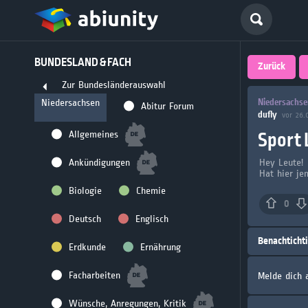
Deutsch
BUNDESLAND & FACH
größte 
Zurück
Zur Bundesländerauswahl
für Abi
Niedersachse
Niedersachsen
Abitur Forum
dufly
vor 26.
Seit 2008
Sport 
Allgemeines
Ankündigungen
Hey Leute!
Hat hier je
Biologie
Chemie
0
Deutsch
Englisch
Benachticht
Erdkunde
Ernährung
Facharbeiten
Melde dich 
Wünsche, Anregungen, Kritik