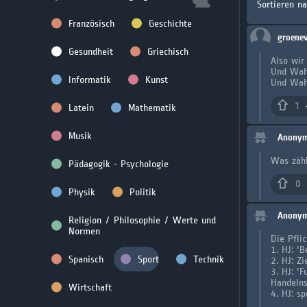
Sortieren n
Französisch
Geschichte
groenev
Gesundheit
Griechisch
Also wir
Und Wahl
Informatik
Kunst
Und Wahl
1
Latein
Mathematik
Musik
Anony
Was zähl
Pädagogik - Psychologie
0
Physik
Politik
Anony
Religion / Philosophie / Werte und
Normen
Die Pfli
1. HJ: '
Spanisch
Sport
Technik
2. HJ: Z
3. HJ: '
Handelns
Wirtschaft
4. HJ: s