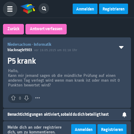
Anmelden
Registrieren
Zurück
Antwort verfassen
Niedersachsen - Informatik
blackeagle1903
vor 19.05.2015 um 01:18 Uhr
P5 krank
Hallo,
Kann mir jemand sagen ob die mündliche Prüfung auf einen
anderen Tag verlegt wird wenn man krank ist oder man mit 0
Punkten bewertet wird?
0
Benachtichtigungen
aktiviert, sobald du dich beteiligt hast
Melde dich an oder registriere
Anmelden
Registrieren
dich, um zu kommentieren.