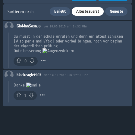
Beliebt
Älteste zuerst
Neueste
Sortieren nach
GloManSosa38
vor 19.05.2015 um 14:32 Uhr
du musst in der schule anrufen und dann ein attest schicken
(Also per e-mail/fax) oder vorbei bringen. noch vor beginn
der eigentlichen prüfung.
Gute besserung
0
blackeagle1903
vor 19.05.2015 um 17:34 Uhr
Danke
1