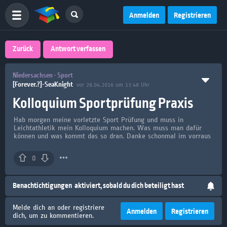
Anmelden
Registrieren
Zurück
Antwort verfassen
Niedersachsen - Sport
[Forever.?]-SeaKnight
vor 26.04.2016 um 13:48 Uhr
Kolloquium Sportprüfung Praxis
Hab morgen meine vorletzte Sport Prüfung und muss in
Leichtathletik mein Kolloquium machen. Was muss man dafür
können und was kommt das so dran. Danke schonmal im vorraus
0
Benachtichtigungen
aktiviert, sobald du dich beteiligt hast
Melde dich an oder registriere
Anmelden
Registrieren
dich, um zu kommentieren.