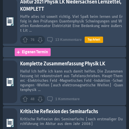
Abitur 2021 Physik LK Niedersachsen Lernzettel,
KOMPLETT
Hoffe alles ist soweit richtig. Viel Spaß beim lernen und Er
folg in den Prüfungen Quantenphysik Schwingungen und W
ellen Kondensator Elektrizität Eine Bedankung wäre äußers
t Lit ...
Top Arbeit
76
13
Kommentare
Eigenen Termin
Komplette Zusammenfassung Physik LK
Hallo! Ich hoffe ich kann euch damit helfen. Die Zusammen
fassung ist rekonstruiert aus Tafelanschrieben. Haupt-Them
en: -Elektrisches Feld -Magnetisches Feld -Induktion -Schwi
ngungen -Wellen (auch elektromagnetische Wellen) -Quan
tenphysik ...
48
1
Kommentare
Kritische Reflexion des Seminarfachs
Kritische Reflexion des Seminarfachs (nach erstmaliger Du
rchführung im Abitur aus dem Jahr 2008)