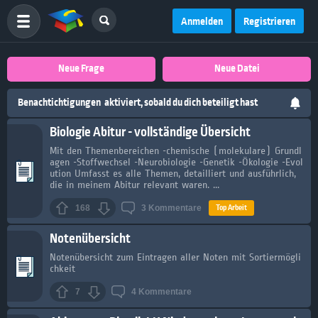
Anmelden
Registrieren
Neue Frage
Neue Datei
Benachtichtigungen
aktiviert, sobald du dich beteiligt hast
Biologie Abitur - vollständige Übersicht
Mit den Themenbereichen -chemische (molekulare) Grundl
agen -Stoffwechsel -Neurobiologie -Genetik -Ökologie -Evol
ution Umfasst es alle Themen, detailliert und ausführlich,
die in meinem Abitur relevant waren. ...
Top Arbeit
168
3
Kommentare
Notenübersicht
Notenübersicht zum Eintragen aller Noten mit Sortiermögli
chkeit
7
4
Kommentare