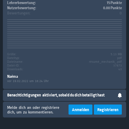
Lehrerbewertung:
15 Punkte
Nutzerbewertung:
0.00 Punkte
Bewertungen:
0
Größe:
5.13 MB
Dateityp:
pdf
Dateiname:
résumé_mechanik_.pdf
Datei-ID:
37873
Downloads:
43
Naéma
vor 19.02.2022 um 16:24 Uhr
Benachtichtigungen
aktiviert, sobald du dich beteiligt hast
Melde dich an oder registriere
Anmelden
Registrieren
dich, um zu kommentieren.