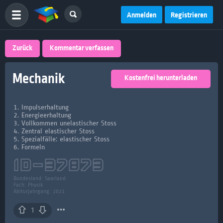
Anmelden
Registrieren
Zurück
Kommentar verfassen
Mechanik
Kostenfrei herunterladen
1. Impulserhaltung
2. Energieerhaltung
3. Vollkommen unelastischer Stoss
4. Zentral elastischer Stoss
5. Spezialfälle: elastischer Stoss
6. Formeln
ID-
37873
Bundesland:
Saarland
Fach:
Physik
Abiturjahrgang: 2021
1