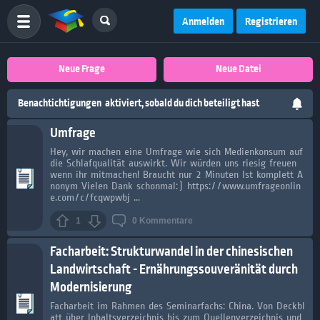
Anmelden
Registrieren
Neue Frage
Neue Datei
Benachtichtigungen
aktiviert, sobald du dich beteiligt hast
Umfrage
Hey, wir machen eine Umfrage wie sich Medienkonsum auf
die Schlafqualität auswirkt. Wir würden uns riesig freuen
wenn ihr mitmachen! Braucht nur 2 Minuten Ist komplett A
nonym Vielen Dank schonmal:) https://www.umfrageonlin
e.com/c/fcqwpwbj ...
1
0
Kommentare
Facharbeit: Strukturwandel in der chinesischen
Landwirtschaft - Ernährungssouveränität durch
Modernisierung
Facharbeit im Rahmen des Seminarfachs: China. Von Deckbl
att über Inhaltsverzeichnis bis zum Quellenverzeichnis und