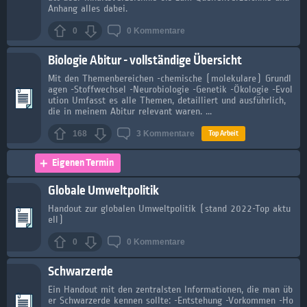
Anhang alles dabei.
0
0
Kommentare
Biologie Abitur - vollständige Übersicht
Mit den Themenbereichen -chemische (molekulare) Grundl
agen -Stoffwechsel -Neurobiologie -Genetik -Ökologie -Evol
ution Umfasst es alle Themen, detailliert und ausführlich,
die in meinem Abitur relevant waren. ...
Top Arbeit
168
3
Kommentare
Eigenen Termin
Globale Umweltpolitik
Handout zur globalen Umweltpolitik (stand 2022-Top aktu
ell)
0
0
Kommentare
Schwarzerde
Ein Handout mit den zentralsten Informationen, die man üb
er Schwarzerde kennen sollte: -Entstehung -Vorkommen -Ho