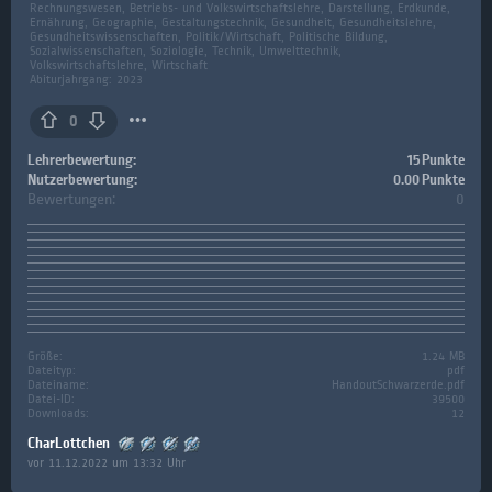
Rechnungswesen, Betriebs- und Volkswirtschaftslehre, Darstellung, Erdkunde,
Ernährung, Geographie, Gestaltungstechnik, Gesundheit, Gesundheitslehre,
Gesundheitswissenschaften, Politik/Wirtschaft, Politische Bildung,
Sozialwissenschaften, Soziologie, Technik, Umwelttechnik,
Volkswirtschaftslehre, Wirtschaft
Abiturjahrgang: 2023
0
Lehrerbewertung:
15 Punkte
Nutzerbewertung:
0.00 Punkte
Bewertungen:
0
Größe:
1.24 MB
Dateityp:
pdf
Dateiname:
HandoutSchwarzerde.pdf
Datei-ID:
39500
Downloads:
12
CharLottchen
vor 11.12.2022 um 13:32 Uhr