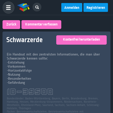
Anmelden
Registrieren
Zurück
Kommentar verfassen
Schwarzerde
Kostenfrei herunterladen
Ein Handout mit den zentralsten Informationen, die man über
Schwarzerde kennen sollte:
-Entstehung
-Vorkommen
-Horizontabfolge
-Nutzung
-Besonderheiten
-Gefährdung
ID-
39500
Bundesländer:
Baden-Württemberg, Bayern, Berlin, Brandenburg, Bremen,
Hamburg, Hessen, Mecklenburg-Vorpommern, Niedersachsen, Nordrhein-
Westfalen, Rheinland-Pfalz, Saarland, Sachsen, Sachsen-Anhalt, Schleswig-
Holstein, Thüringen
Fächer:
Betriebswirtschaftslehre, Betriebswirtschaftslehre mit