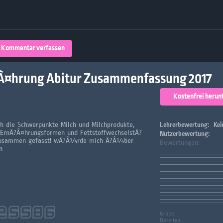
Über 32,800 Schülerarbeiten stehen
kostenfrei zur Verfügung
lands
Plattform
Kommentar verfassen
turienten
Â¤hrung Abitur Zusammenfassung 2017
Kostenfrei herun
ch die Schwerpunkte Milch und Milchprodukte,
Lehrerbewertung:
Kei
 ErnÃ?Â¤hrungsformen und FettstoffwechselstÃ?
Nutzerbewertung:
usammen gefasst! wÃ?Â¼rde mich Ã?Â¼ber
Bewertungen:
n
25586
Größe:
Dateityp: