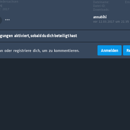
iedersachsen
Dateiname:
Ern
ng
Datei-ID:
g: 2017
Downloads:
annabihi
vor 12.03.2017 um 21:35
igungen
aktiviert, sobald du dich beteiligt hast
Anmelden
R
an oder registriere dich, um zu kommentieren.