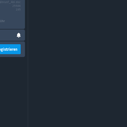
ährunf_Abi.doc
25586
195
 Uhr
egistrieren