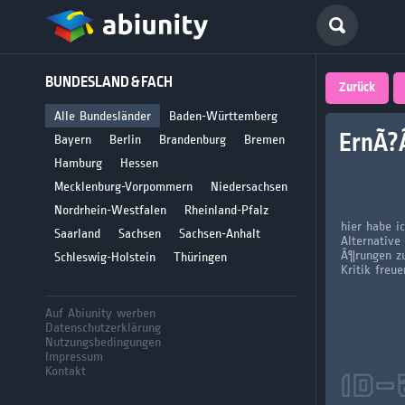
Deutsch
BUNDESLAND & FACH
größte 
Zurück
für Abi
Alle Bundesländer
Baden-Württemberg
ErnÃ?
Bayern
Berlin
Brandenburg
Bremen
Seit 2008
Hamburg
Hessen
Mecklenburg-Vorpommern
Niedersachsen
Nordrhein-Westfalen
Rheinland-Pfalz
hier habe i
Saarland
Sachsen
Sachsen-Anhalt
Alternative
Â¶rungen z
Schleswig-Holstein
Thüringen
Kritik freue
Auf Abiunity werben
Datenschutzerklärung
Nutzungsbedingungen
Impressum
Kontakt
ID-