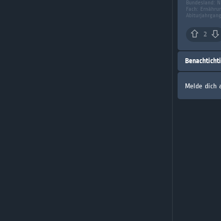
Bundesland:
N
Fach:
Ernähru
Abiturjahrgan
2
Benachticht
Melde dich 