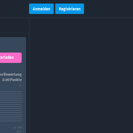
Anmelden
Registrieren
terladen
ne Bewertung
0.00 Punkte
0
2.8 MB
doc