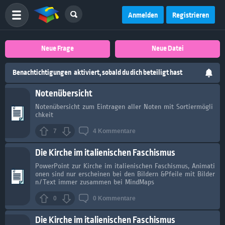
Anmelden
Registrieren
Neue Frage
Neue Datei
Benachtichtigungen
aktiviert, sobald du dich beteiligt hast
Notenübersicht
Notenübersicht zum Eintragen aller Noten mit Sortiermögli
chkeit
7
4
Kommentare
Die Kirche im italienischen Faschismus
PowerPoint zur Kirche im italienischen Faschismus, Animati
onen sind nur erscheinen bei den Bildern &Pfeile mit Bilder
n/Text immer zusammen bei MindMaps
0
0
Kommentare
Die Kirche im italienischen Faschismus