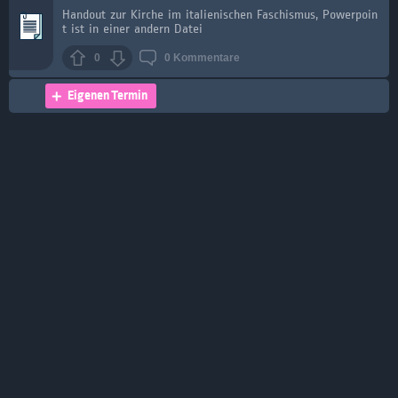
Handout zur Kirche im italienischen Faschismus, Powerpoin
t ist in einer andern Datei
0
0
Kommentare
Eigenen Termin