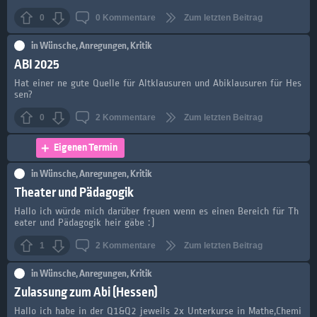
0
0
Kommentare
Zum letzten Beitrag
in
Wünsche, Anregungen, Kritik
ABI 2025
Hat einer ne gute Quelle für Altklausuren und Abiklausuren für Hes
sen?
0
2
Kommentare
Zum letzten Beitrag
Eigenen Termin
in
Wünsche, Anregungen, Kritik
Theater und Pädagogik
Hallo ich würde mich darüber freuen wenn es einen Bereich für Th
eater und Pädagogik heir gäbe :)
1
2
Kommentare
Zum letzten Beitrag
in
Wünsche, Anregungen, Kritik
Zulassung zum Abi (Hessen)
Hallo ich habe in der Q1&Q2 jeweils 2x Unterkurse in Mathe,Chemi