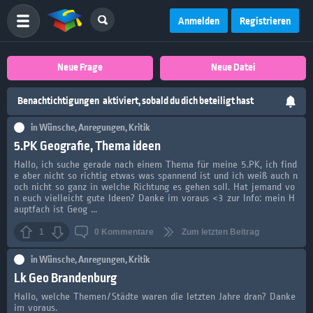
Anmelden
Registrieren
Neue Frage
Neue Datei
Benachtichtigungen
aktiviert, sobald du dich beteiligt hast
in
Wünsche, Anregungen, Kritik
5.PK Geografie, Thema ideen
Hallo, ich suche gerade nach einem Thema für meine 5.PK, ich find
e aber nicht so richtig etwas was spannend ist und ich weiß auch n
och nicht so ganz in welche Richtung es gehen soll. Hat jemand vo
n euch vielleicht gute Ideen? Danke im voraus <3 zur Info: mein H
auptfach ist Geog ...
1
0
Kommentare
Zum letzten Beitrag
in
Wünsche, Anregungen, Kritik
Lk Geo Brandenburg
Hallo, welche Themen/Städte waren die letzten Jahre dran? Danke
im voraus.