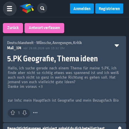
Anmelden
Registrieren
Zurück
Antwort verfassen
Deutschlandweit - Wünsche, Anregungen, Kritik
Maii_374
vor 29.06.2026 um 15:32 Uhr
5.PK Geografie, Thema ideen
Hallo, ich suche gerade nach einem Thema für meine 5.PK, ich
finde aber nicht so richtig etwas was spannend ist und ich weiß
auch noch nicht so ganz in welche Richtung es gehen soll. Hat
jemand von euch vielleicht gute Ideen?
Danke im voraus <3
zur Info: mein Hauptfach ist Geografie und mein Bezugsfach Bio
1
Benachtichtigungen
aktiviert, sobald du dich beteiligt hast