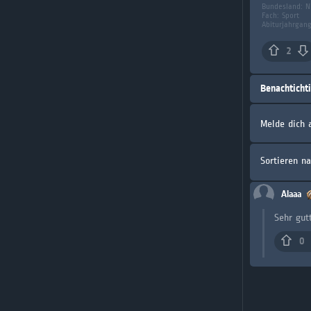
Bundesland:
N
Fach:
Sport
Abiturjahrgang
2
Benachticht
Melde dich 
Sortieren n
Alaaa
Sehr gut
0