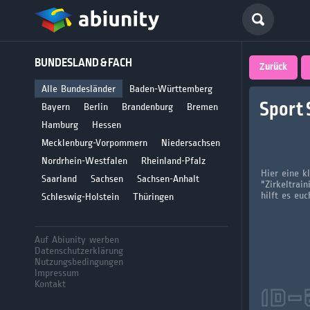
Deutsch
BUNDESLAND & FACH
größte 
Zurück
für Abi
Alle Bundesländer
Baden-Württemberg
Sport 
Bayern
Berlin
Brandenburg
Bremen
Seit 2008
Hamburg
Hessen
Mecklenburg-Vorpommern
Niedersachsen
Nordrhein-Westfalen
Rheinland-Pfalz
Hier eine 
Saarland
Sachsen
Sachsen-Anhalt
"Zirkeltrai
hilft es euc
Schleswig-Holstein
Thüringen
Auf Abiunity werben
Datenschutzerklärung
Nutzungsbedingungen
Impressum
Kontakt
ID-