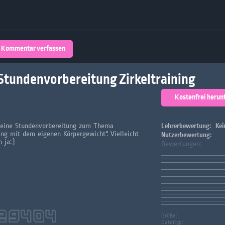
Über 32,800 Schülerarbeiten stehen
kostenfrei zur Verfügung
lands
Plattform
Kommentar verfassen
turienten
Stundenvorbereitung Zirkeltraining
Kostenfrei herun
kleine Stundenvorbereitung zum Thema
Lehrerbewertung:
Kei
ning mit dem eigenen Körpergewicht". Vielleicht
Nutzerbewertung:
h ja:)
Bewertungen:
29404
Größe:
Dateityp: