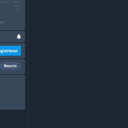
denvo[...].docx
29404
312
 Uhr
egistrieren
Neueste