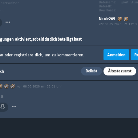
Dateiname:
Sport_Stun
iedersachsen
Datei-ID:
Downloads:
: 0
Nicole269
vor 03.05.2020 um 17:13
igungen
aktiviert, sobald du dich beteiligt hast
Anmelden
R
an oder registriere dich, um zu kommentieren.
Beliebt
Älteste zuerst
ach
vor 08.05.2020 um 22:01 Uhr
ttt