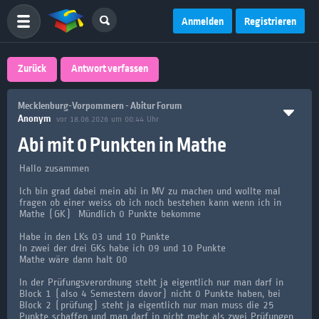
Anmelden
Registrieren
Zurück
Antwort verfassen
Mecklenburg-Vorpommern - Abitur Forum
Anonym
vor 18.06.2026 um 00:44 Uhr
Abi mit 0 Punkten in Mathe
Hallo zusammen
Ich bin grad dabei mein abi in MV zu machen und wollte mal
fragen ob einer weiss ob ich noch bestehen kann wenn ich in
Mathe (GK) Mündlich 0 Punkte bekomme
Habe in den LKs 03 und 10 Punkte
In zwei der drei GKs habe ich 09 und 10 Punkte
Mathe wäre dann halt 00
In der Prüfungsverordnung steht ja eigentlich nur man darf in
Block 1 (also 4 Semestern davor) nicht 0 Punkte haben, bei
Block 2 (prüfung) steht ja eigentlich nur man muss die 25
Punkte schaffen und man darf in nicht mehr als zwei Prüfungen