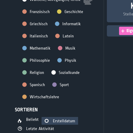
Französisch
Geschichte
Stell
Griechisch
Informatik
Eig
Italienisch
Latein
Mathematik
Musik
Philosophie
Physik
Religion
Sozialkunde
Spanisch
Sport
Wirtschaftslehre
SORTIEREN
Beliebt
Erstelldatum
Letzte Aktivität