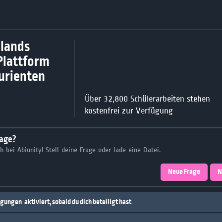
lands
Plattform
turienten
Über 32,800 Schülerarbeiten stehen
kostenfrei zur Verfügung
rage?
ch bei Abiunity! Stell deine Frage oder lade eine Datei.
Neue Frage
N
igungen
aktiviert, sobald du dich beteiligt hast