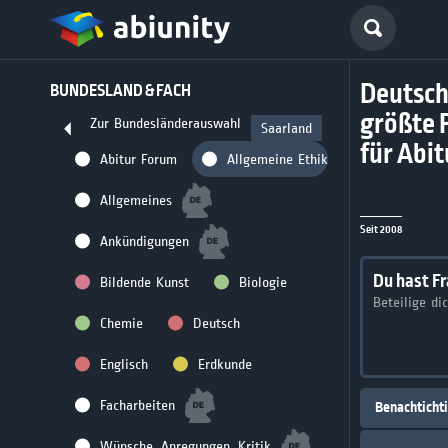
Deutsch
BUNDESLAND & FACH
größte 
Zur Bundesländerauswahl
Saarland
für Abi
Abitur Forum
Allgemeine Ethik
Allgemeines
Seit 2008
Ankündigungen
Du hast F
Bildende Kunst
Biologie
Beteilige di
Chemie
Deutsch
Englisch
Erdkunde
Facharbeiten
Benachticht
Wünsche, Anregungen, Kritik