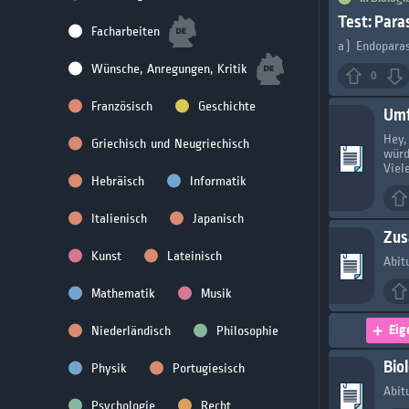
Test: Paras
Facharbeiten
a) Endoparas
Wünsche, Anregungen, Kritik
0
Französisch
Geschichte
Umf
Hey,
Griechisch und Neugriechisch
würd
Viel
Hebräisch
Informatik
Italienisch
Japanisch
Zus
Kunst
Lateinisch
Abit
Mathematik
Musik
Eig
Niederländisch
Philosophie
Bio
Physik
Portugiesisch
Abit
Psychologie
Recht