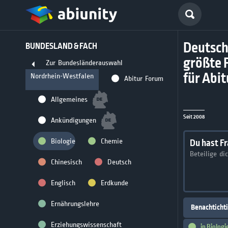
Deutsch
BUNDESLAND & FACH
größte 
Zur Bundesländerauswahl
für Abi
Nordrhein-Westfalen
Abitur Forum
Allgemeines
Seit 2008
Ankündigungen
Biologie
Chemie
Du hast F
Beteilige di
Chinesisch
Deutsch
Englisch
Erdkunde
Ernährungslehre
Benachticht
Erziehungswissenschaft
in
Biologi