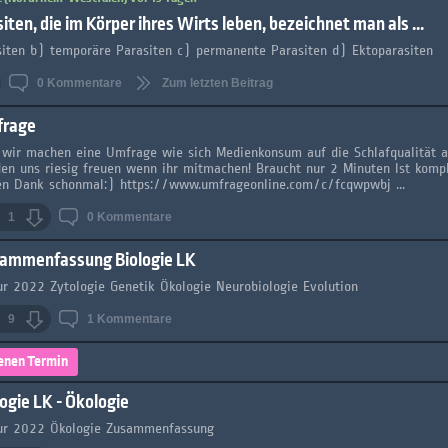
iten, die im Körper ihres Wirts leben, bezeichnet man als ...
iten b) temporäre Parasiten c) permanente Parasiten d) Ektoparasiten
0
Kommentare
Zum letzten Beitrag
rage
 wir machen eine Umfrage wie sich Medienkonsum auf die Schlafqualität a
en uns riesig freuen wenn ihr mitmachen! Braucht nur 2 Minuten Ist kom
en Dank schonmal:) https://www.umfrageonline.com/c/fcqwpwbj ...
1
0
Kommentare
ammenfassung Biologie LK
ur 2022 Zytologie Genetik Ökologie Neurobiologie Evolution
9
1
Kommentare
enen Termin
logie LK - Ökologie
ur 2022 Ökologie Zusammenfassung