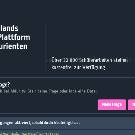
lands
Plattform
turienten
Über 32,800 Schülerarbeiten stehen
kostenfrei zur Verfügung
rage?
ch bei Abiunity! Stell deine Frage oder lade eine Datei.
Neue Frage
N
igungen
aktiviert, sobald du dich beteiligt hast
e (Nordrhein-Westfalen)
vor 13 Tagen