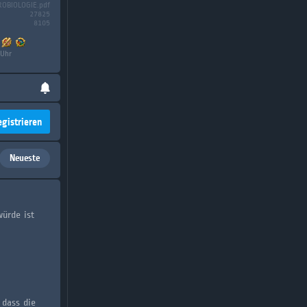
OBIOLOGIE.pdf
27825
8105
 Uhr
egistrieren
Neueste
ürde ist
 dass die