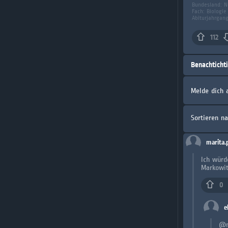
Bundesland:
N
Fach:
Biologie
Abiturjahrgan
112
Benachticht
Melde dich 
Sortieren n
marita.
Ich würd
Markowit
0
e
@m