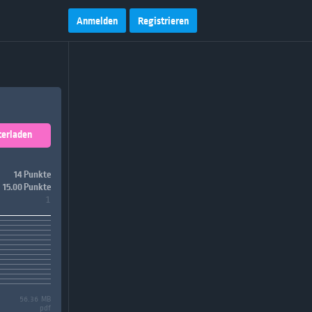
Anmelden
Registrieren
terladen
14 Punkte
15.00 Punkte
1
56.36 MB
pdf