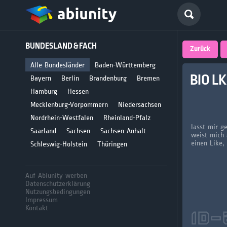
Deutsch
BUNDESLAND & FACH
größte 
Zurück
für Abi
Alle Bundesländer
Baden-Württemberg
BIO L
Bayern
Berlin
Brandenburg
Bremen
Seit 2008
Hamburg
Hessen
Mecklenburg-Vorpommern
Niedersachsen
Nordrhein-Westfalen
Rheinland-Pfalz
lasst mir g
Saarland
Sachsen
Sachsen-Anhalt
weist mich 
einen Like,
Schleswig-Holstein
Thüringen
Auf Abiunity werben
Datenschutzerklärung
Nutzungsbedingungen
Impressum
Kontakt
ID-