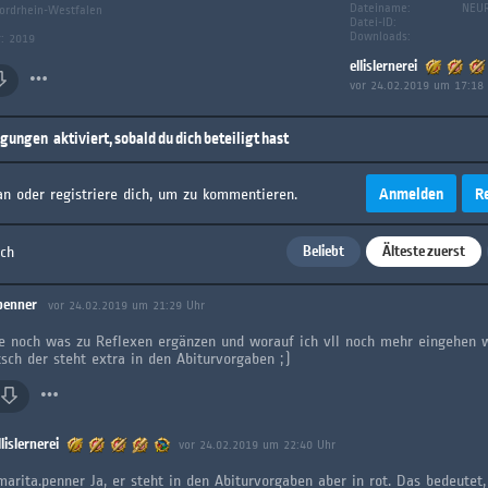
Dateiname:
NEUR
ordrhein-Westfalen
Datei-ID:
Downloads:
g: 2019
ellislernerei
vor 24.02.2019 um 17:18
igungen
aktiviert, sobald du dich beteiligt hast
Anmelden
R
an oder registriere dich, um zu kommentieren.
Beliebt
Älteste zuerst
ach
penner
vor 24.02.2019 um 21:29 Uhr
e noch was zu Reflexen ergänzen und worauf ich vll noch mehr eingehen w
sch der steht extra in den Abiturvorgaben ;)
llislernerei
vor 24.02.2019 um 22:40 Uhr
arita.penner Ja, er steht in den Abiturvorgaben aber in rot. Das bedeutet,