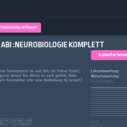
Über 32,800 Schülerarbeiten stehen
kostenfrei zur Verfügung
lands
Plattform
Kommentar verfassen
turienten
K ABI :NEUROBIOLOGIE KOMPLETT
Kostenfrei herun
erne Kommentare da und falls ihr Fehler findet,
Lehrerbewertung:
gerne darauf hin. Wenn es euch gefällt, bitte
Nutzerbewertung:
 ein Kommentar oder eine Bedankung da lassen:)
Bewertungen:
27825
Größe:
Dateityp: