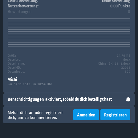
Lehrerbewertung:
Keine Bewertung
Nutzerbewertung:
0.00 Punkte
Bewertungen:
0
Größe:
14.79 KB
Dateityp:
docx
Dateiname:
China_EK_13_1.docx
Datei-ID:
22968
Downloads:
329
Alishi
vor 07.11.2015 um 18:59 Uhr
Benachtichtigungen
aktiviert, sobald du dich beteiligt hast
Melde dich an oder registriere
Anmelden
Registrieren
dich, um zu kommentieren.