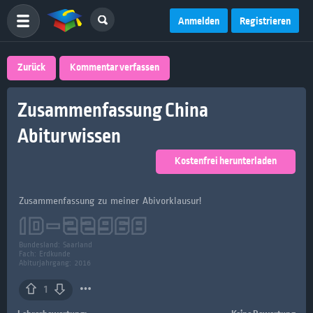
Anmelden
Registrieren
Zurück
Kommentar verfassen
Zusammenfassung China
Abiturwissen
Kostenfrei herunterladen
Zusammenfassung zu meiner Abivorklausur!
ID-
22968
Bundesland:
Saarland
Fach:
Erdkunde
Abiturjahrgang: 2016
1