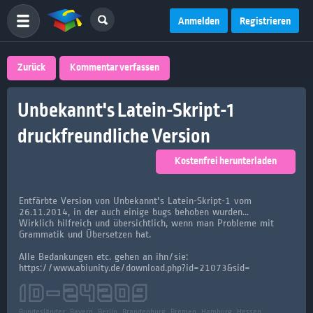
Anmelden
Registrieren
Zurück
Kommentar verfassen
Unbekannt's Latein-Skript-1
druckfreundliche Version
Kostenfrei herunterladen
Entfärbte Version von Unbekannt's Latein-Skript-1 vom
26.11.2014, in der auch einige bugs behoben wurden...
Wirklich hilfreich und übersichtlich, wenn man Probleme mit
Grammatik und Übersetzen hat.
Alle Bedankungen etc. gehen an ihn/sie:
https://www.abiunity.de/download.php?id=21073&sid=
ID-
24209
Bundesländer:
Bayern, Berlin, Brandenburg, Bremen, Hamburg, Hessen,