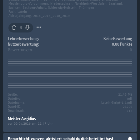
Mecklenburg-Vorpommern, Niedersachsen, Nordrhein-Westfalen, Saarland,
Sachsen, Sachsen-Anhalt, Schleswig-Holstein, Thüringen
Fach:
Latein
Abiturjahrgang: 2016_2017_2018_2019
4
Lehrerbewertung:
Keine Bewertung
Nutzerbewertung:
0.00 Punkte
Bewertungen:
0
Größe:
21.45 MB
Dateityp:
pdf
Dateiname:
Latein-Skript-1.2.pdf
Datei-ID:
24209
Downloads:
712
Meister Aegidius
vor 09.04.2016 um 11:47 Uhr
Benachtichtigungen
aktiviert, sobald du dich beteiligt hast