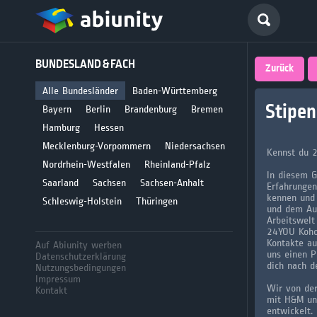
Deutsch
BUNDESLAND & FACH
größte 
Zurück
für Abi
Alle Bundesländer
Baden-Württemberg
Stipen
Bayern
Berlin
Brandenburg
Bremen
Seit 2008
Hamburg
Hessen
Mecklenburg-Vorpommern
Niedersachsen
Kennst du 
Nordrhein-Westfalen
Rheinland-Pfalz
In diesem 
Saarland
Sachsen
Sachsen-Anhalt
Erfahrungen
kennen und 
Schleswig-Holstein
Thüringen
und dem Aus
Arbeitswelt
24YOU Koho
Kontakte au
Auf Abiunity werben
uns einen P
Datenschutzerklärung
dich nach d
Nutzungsbedingungen
Impressum
Wir von de
Kontakt
mit H&M un
entwickelt.