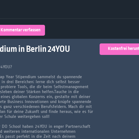
Über 32,800 Schülerarbeiten stehen
kostenfrei zur Verfügung
lands
Plattform
Kommentar verfassen
turienten
dium in Berlin 24YOU
Kostenfrei herun
24YOU?
Gap Year Stipendium sammelst du spannende
 in drei Bereichen: lerne dich selbst besser
probiere Tools, die dir beim Selbstmanagement
leben deiner Stärken helfen.Tauche in die
 eines globalen Konzerns ein, gestalte mit deiner
rte Business Innovationen und knüpfe spannende
s ganz verschiedenen Berufsfeldern. Mach dir mit
lan für deine Zukunft und finde heraus, wie es für
er Schule weitergehen soll!
r DO School haben 24YOU in enger Partnerschaft
d weiteren internationalen Unternehmen
 Es passt perfekt in die Zeit nach deinem