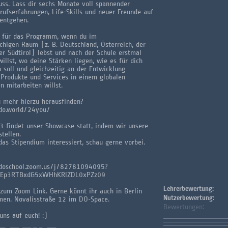
uss. Lass dir sechs Monate voll spannender
rufserfahrungen, Life-Skills und neuer Freunde auf
 entgehen.
h für das Programm, wenn du im
chigen Raum (z. B. Deutschland, Österreich, der
er Südtirol) lebst und nach der Schule erstmal
willst, wo deine Stärken liegen, wie es für dich
 soll und gleichzeitig an der Entwicklung
 Produkte und Services in einem globalen
 mitarbeiten willst.
 mehr hierzu herausfinden?
edo.world/24you/
 findet unser Showcase statt, indem wir unsere
tellen.
as Stipendium interessiert, schau gerne vorbei.
edoschool.zoom.us/j/82781094095?
Ep3RTBxdG5xWHhKRlZDL0xPZz09
Lehrerbewertung:
 zum Zoom Link. Gerne könnt ihr auch in Berlin
Nutzerbewertung:
men. Novalisstraße 12 im DO-Space.
Bewertungen:
uns auf euch! :)