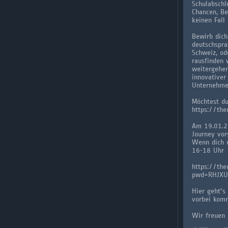
Schulabschl
Chancen, Be
keinen Fall
Bewirb dic
deutschspra
Schweiz, od
rausfinden 
weitergehen
innovativer
Unternehmen
Möchtest du
https://th
Am 19.01.23
Journey vors
Wenn dich d
16-18 Uhr
https://th
pwd=RHJXU
Hier geht's
vorbei kom
Wir freuen 