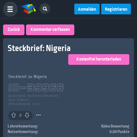
Anmelden
Registrieren
Zurück
Kommentar verfassen
Steckbrief: Nigeria
Kostenfrei herunterladen
Steckbrief zu Nigeria
ID-
39966
Bundesland:
Nordrhein-Westfalen
Fach:
Englisch
Abiturjahrgang: 2023
0
Lehrerbewertung:
Keine Bewertung
Nutzerbewertung:
0.00 Punkte