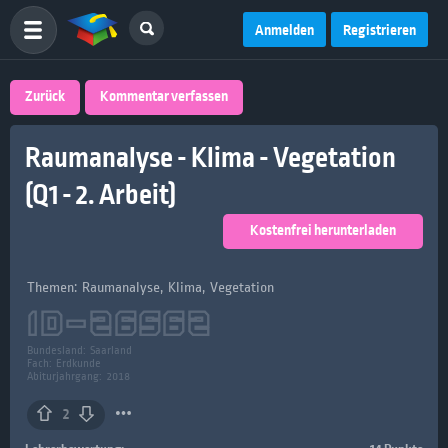
Anmelden
Registrieren
Zurück
Kommentar verfassen
Raumanalyse - Klima - Vegetation
(Q1 - 2. Arbeit)
Kostenfrei herunterladen
Themen: Raumanalyse, Klima, Vegetation
ID-
26562
Bundesland:
Saarland
Fach:
Erdkunde
Abiturjahrgang: 2018
2