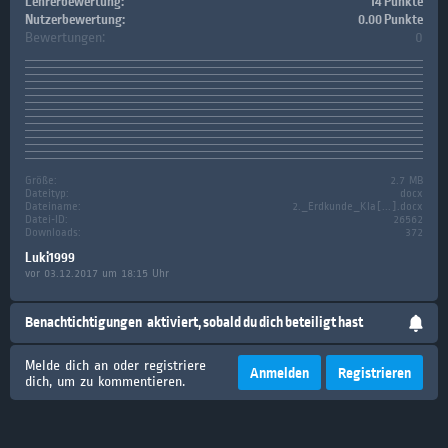
Lehrerbewertung:
14 Punkte
Nutzerbewertung:
0.00 Punkte
Bewertungen:
0
Größe:
2.7 MB
Dateityp:
docx
Dateiname:
2._Erdkunde_Kla[...].docx
Datei-ID:
26562
Downloads:
372
Luki1999
vor 03.12.2017 um 18:15 Uhr
Benachtichtigungen
aktiviert, sobald du dich beteiligt hast
Melde dich an oder registriere
Anmelden
Registrieren
dich, um zu kommentieren.