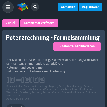
Anmelden
Registrieren
Zurück
Kommentar verfassen
Potenzrechnung - Formelsammlung
Kostenfrei herunterladen
Bei Nachhilfen ist es oft nötig, Sachverhalte, die längst bekannt
sein sollten, einmal anders zu erklären.
Potenzen und Logarithmen
mit Beispielen (teilweise mit Herleitung)
ID-
16102
Bundesländer:
Baden-Württemberg, Bayern, Berlin, Brandenburg, Bremen,
Hamburg, Hessen, Mecklenburg-Vorpommern, Niedersachsen, Nordrhein-
Westfalen, Saarland, Sachsen, Sachsen-Anhalt, Schleswig-Holstein, Thüringen
Fach:
Musik
Abiturjahrgang: Alle