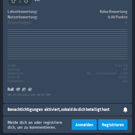
2
Lehrerbewertung:
Keine Bewertung
Nutzerbewertung:
0.00 Punkte
Bewertungen:
0
Größe:
73.81 KB
Dateityp:
pdf
Dateiname:
Ma_-_Formalsamm[...].pdf
Datei-ID:
16102
Downloads:
388
Rall
vor 07.05.2012 um 18:52 Uhr
Benachtichtigungen
aktiviert, sobald du dich beteiligt hast
Melde dich an oder registriere
Anmelden
Registrieren
dich, um zu kommentieren.