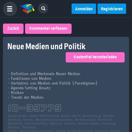
Anmelden
Registrieren
Zurück
Kommentar verfassen
Neue Medien und Politik
Kostenfrei herunterladen
- Definition und Merkmale Neuer Medien
- Funktionen von Medien
- Verhältnis von Medien und Politik (Paradigmen)
- Agenda-Setting Ansatz
- Risiken
- Trends der Medien
ID-
39779
Bundesländer:
Baden-Württemberg, Bayern, Berlin, Brandenburg, Bremen,
Hamburg, Hessen, Mecklenburg-Vorpommern, Niedersachsen, Nordrhein-
Westfalen, Rheinland-Pfalz, Saarland, Sachsen, Sachsen-Anhalt, Schleswig-
Holstein, Thüringen
Fächer:
Betriebswirtschaftslehre, Politik, Politik/Wirtschaft, Politische Bildung,