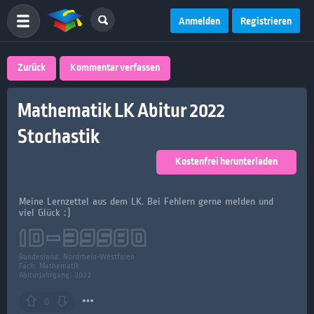
Anmelden
Registrieren
Zurück
Kommentar verfassen
Mathematik LK Abitur 2022
Stochastik
Kostenfrei herunterladen
Meine Lernzettel aus dem LK. Bei Fehlern gerne melden und
viel Glück :)
ID-
39580
Bundesland:
Nordrhein-Westfalen
Fach:
Mathematik
Abiturjahrgang: 2022
0