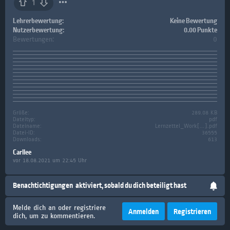
1
Lehrerbewertung:
Keine Bewertung
Nutzerbewertung:
0.00 Punkte
Bewertungen:
0
Größe:
289.08 KB
Dateityp:
pdf
Dateiname:
Lernzettel_Work[...].pdf
Datei-ID:
36555
Downloads:
613
Carllee
vor 18.08.2021 um 22:45 Uhr
Benachtichtigungen
aktiviert, sobald du dich beteiligt hast
Melde dich an oder registriere
Anmelden
Registrieren
dich, um zu kommentieren.