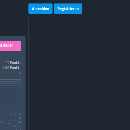
Anmelden
Registrieren
terladen
15 Punkte
0.00 Punkte
0
48.42 KB
pdf
sch_-_[...].pdf
34349
613