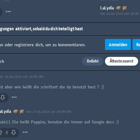
g: 2021
LaLydia
vor 24.04.2021 um 15:20
igungen
aktiviert, sobald du dich beteiligt hast
Anmelden
R
an oder registriere dich, um zu kommentieren.
Beliebt
Älteste zuerst
ach
vor 26.04.2021 um 20:59 Uhr
nt aber wie heißt die schriftart die du benutzt hast ? :)
aLydia
vor 27.04.2021 um 09:56 Uhr
ule11 Die heißt Poppins, benutze die immer auf Google docs :)
0