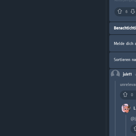
Abiturjahrgan
6
Benachticht
Melde dich 
Sortieren n
jule11
unreleva
0
L
@j