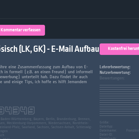
Über 32,800 Schülerarbeiten stehen
kostenfrei zur Verfügung
lands
Plattform
Kommentar verfassen
turienten
sisch (LK, GK) - E-Mail Aufbau
Kostenfrei herun
 ihre eine Zusammenfassung zum Aufbau von E-
Lehrerbewertung:
ich in formell (z.B. an einen Freund) und informell
Nutzerbewertung:
Bewerbung) unterteilt hab. Dazu findet ihr auch
Bewertungen:
ze und einige Tips, ich hoffe es hilft Jemandem
34349
:
Baden-Württemberg, Bayern, Berlin, Brandenburg, Bremen,
Größe:
en, Mecklenburg-Vorpommern, Niedersachsen, Nordrhein-
Dateityp:
inland-Pfalz, Saarland, Sachsen, Sachsen-Anhalt, Schleswig-
Dateiname:
Französi
ingen
Datei-ID:
sch
Downloads: