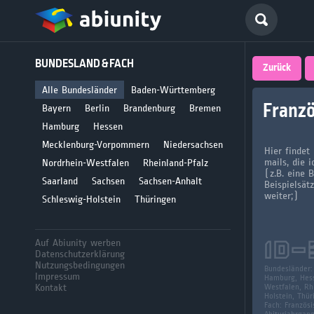
Deutsch
BUNDESLAND & FACH
größte 
Zurück
für Abi
Alle Bundesländer
Baden-Württemberg
Franzö
Bayern
Berlin
Brandenburg
Bremen
Seit 2008
Hamburg
Hessen
Mecklenburg-Vorpommern
Niedersachsen
Hier findet
mails, die 
Nordrhein-Westfalen
Rheinland-Pfalz
(z.B. eine 
Saarland
Sachsen
Sachsen-Anhalt
Beispielsät
weiter;)
Schleswig-Holstein
Thüringen
Auf Abiunity werben
ID-
Datenschutzerklärung
Nutzungsbedingungen
Bundesländer
Impressum
Hamburg, Hess
Kontakt
Westfalen, Rhe
Holstein, Thür
Fach:
Französi