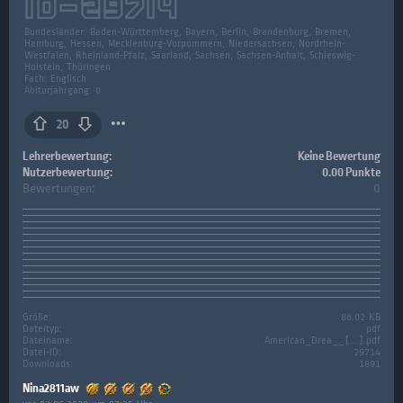
ID-
29714
Bundesländer:
Baden-Württemberg, Bayern, Berlin, Brandenburg, Bremen,
Hamburg, Hessen, Mecklenburg-Vorpommern, Niedersachsen, Nordrhein-
Westfalen, Rheinland-Pfalz, Saarland, Sachsen, Sachsen-Anhalt, Schleswig-
Holstein, Thüringen
Fach:
Englisch
Abiturjahrgang: 0
20
Lehrerbewertung:
Keine Bewertung
Nutzerbewertung:
0.00 Punkte
Bewertungen:
0
Größe:
86.02 KB
Dateityp:
pdf
Dateiname:
American_Drea__[...].pdf
Datei-ID:
29714
Downloads:
1891
Nina2811aw