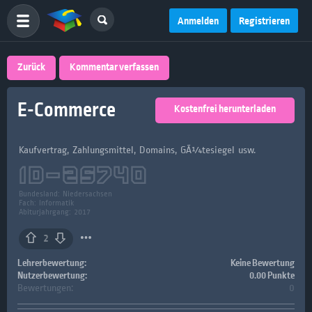
Anmelden
Registrieren
Zurück
Kommentar verfassen
E-Commerce
Kostenfrei herunterladen
Kaufvertrag, Zahlungsmittel, Domains, GÃ¼tesiegel usw.
ID-
25740
Bundesland:
Niedersachsen
Fach:
Informatik
Abiturjahrgang: 2017
2
Lehrerbewertung:
Keine Bewertung
Nutzerbewertung:
0.00 Punkte
Bewertungen:
0