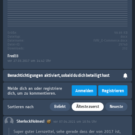
Größe:
59.85 KB
Dateityp:
docx
Dateiname:
IVW_E-Commerce.docx
Datei-ID:
25740
Downloads:
232
Fred33
vor 27.03.2017 um 14:42 Uhr
Benachtichtigungen
aktiviert, sobald du dich beteiligt hast
Melde dich an oder registriere
Anmelden
Registrieren
dich, um zu kommentieren.
Beliebt
Älteste zuerst
Neueste
Sortieren nach
SherlockHolmes!
vor 07.04.2021 um 10:54 Uhr
Super guter Lernzettel, sehe gerade dass der von 2017 ist,