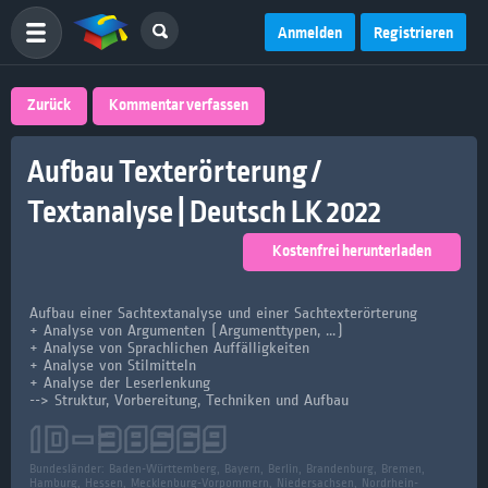
Anmelden
Registrieren
Zurück
Kommentar verfassen
Aufbau Texterörterung /
Textanalyse | Deutsch LK 2022
Kostenfrei herunterladen
Aufbau einer Sachtextanalyse und einer Sachtexterörterung
+ Analyse von Argumenten (Argumenttypen, ...)
+ Analyse von Sprachlichen Auffälligkeiten
+ Analyse von Stilmitteln
+ Analyse der Leserlenkung
--> Struktur, Vorbereitung, Techniken und Aufbau
ID-
38569
Bundesländer:
Baden-Württemberg, Bayern, Berlin, Brandenburg, Bremen,
Hamburg, Hessen, Mecklenburg-Vorpommern, Niedersachsen, Nordrhein-