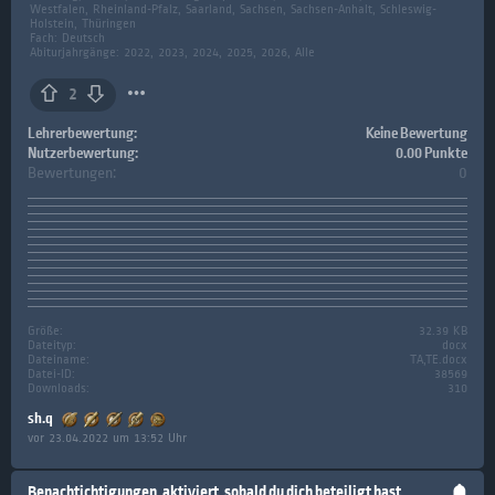
Westfalen, Rheinland-Pfalz, Saarland, Sachsen, Sachsen-Anhalt, Schleswig-
Holstein, Thüringen
Fach:
Deutsch
Abiturjahrgänge: 2022, 2023, 2024, 2025, 2026, Alle
2
Lehrerbewertung:
Keine Bewertung
Nutzerbewertung:
0.00 Punkte
Bewertungen:
0
Größe:
32.39 KB
Dateityp:
docx
Dateiname:
TA,TE.docx
Datei-ID:
38569
Downloads:
310
sh.q
vor 23.04.2022 um 13:52 Uhr
Benachtichtigungen
aktiviert, sobald du dich beteiligt hast