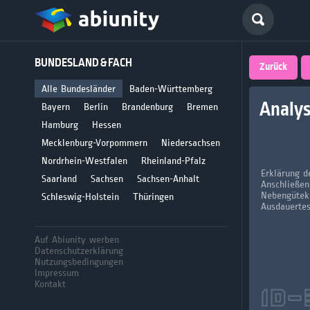
Deutsch
BUNDESLAND & FACH
größte 
Zurück
für Abi
Alle Bundesländer
Baden-Württemberg
Analys
Bayern
Berlin
Brandenburg
Bremen
Seit 2008
Hamburg
Hessen
Mecklenburg-Vorpommern
Niedersachsen
Nordrhein-Westfalen
Rheinland-Pfalz
Erklärung d
Saarland
Sachsen
Sachsen-Anhalt
Anschließen
Nebengütek
Schleswig-Holstein
Thüringen
Ausdauertes
Auf Abiunity werben
Datenschutzerklärung
Nutzungsbedingungen
Impressum
Kontakt
ID-