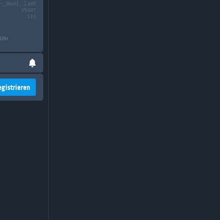
-_Shut[...].pdf
35007
133
 Uhr
egistrieren