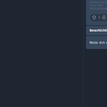
Bundesland:
N
Fach:
Sport
Abiturjahrgan
1
Benachticht
Melde dich 