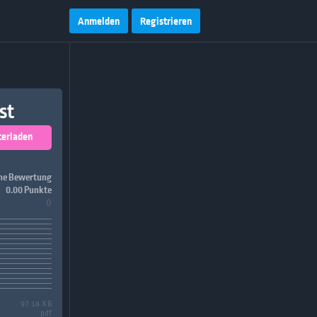
Anmelden
Registrieren
st
terladen
ne Bewertung
0.00 Punkte
0
97.18 KB
pdf