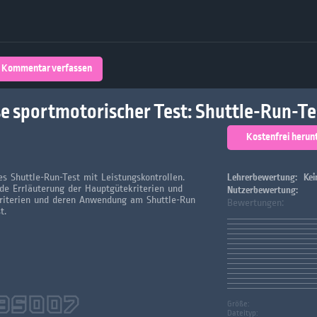
Über 32,800 Schülerarbeiten stehen
kostenfrei zur Verfügung
lands
Plattform
Kommentar verfassen
turienten
e sportmotorischer Test: Shuttle-Run-Te
Kostenfrei herun
es Shuttle-Run-Test mit Leistungskontrollen.
Lehrerbewertung:
Kei
de Errläuterung der Hauptgütekriterien und
Nutzerbewertung:
riterien und deren Anwendung am Shuttle-Run
Bewertungen:
t.
35007
Größe:
Dateityp: