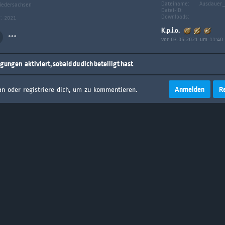
Dateiname:
Ausdauer_
iedersachsen
Datei-ID:
Downloads:
g: 2021
K.p.i.o.
vor 03.05.2021 um 11:40
igungen
aktiviert, sobald du dich beteiligt hast
Anmelden
R
an oder registriere dich, um zu kommentieren.