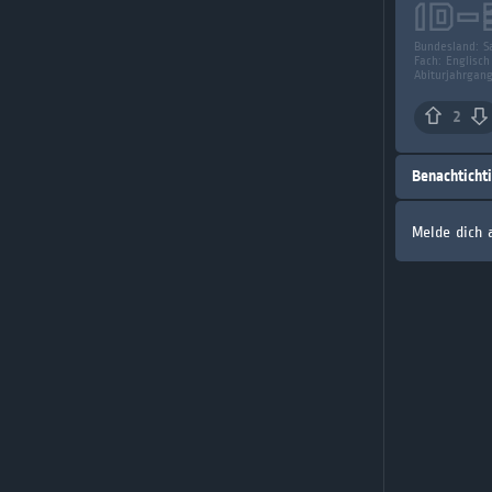
ID-
Bundesland:
S
Fach:
Englisch
Abiturjahrgan
2
Benachticht
Melde dich 