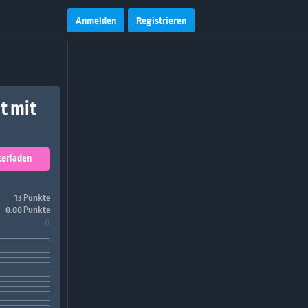
Anmelden
Registrieren
t mit
terladen
13 Punkte
0.00 Punkte
0