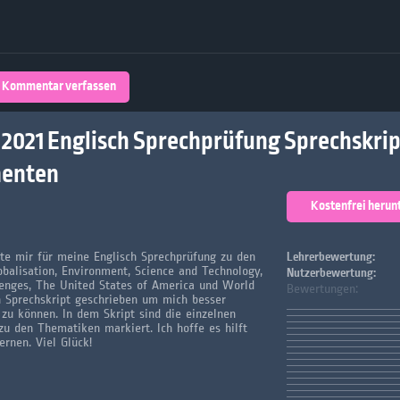
Über 32,800 Schülerarbeiten stehen
kostenfrei zur Verfügung
lands
Plattform
Kommentar verfassen
turienten
 2021 Englisch Sprechprüfung Sprechskrip
enten
Kostenfrei herun
tte mir für meine Englisch Sprechprüfung zu den
Lehrerbewertung:
balisation, Environment, Science and Technology,
Nutzerbewertung:
lenges, The United States of America und World
Bewertungen:
 Sprechskript geschrieben um mich besser
 zu können. In dem Skript sind die einzelnen
u den Thematiken markiert. Ich hoffe es hilft
ernen. Viel Glück!