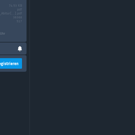
74.53 KB
pdf
_Abitur[...].pdf
36368
517
 Uhr
egistrieren