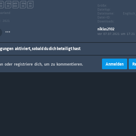
36368
Größe:
Dateityp:
aarland
Dateiname:
Englisch
Datei-ID:
g: 2021
Downloads:
niklas2102
vor 07.07.2021 um 17:21
igungen
aktiviert, sobald du dich beteiligt hast
Anmelden
R
an oder registriere dich, um zu kommentieren.