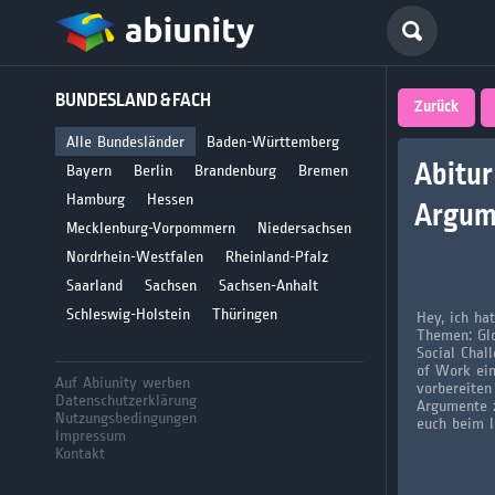
Deutsch
BUNDESLAND & FACH
größte 
Zurück
für Abi
Alle Bundesländer
Baden-Württemberg
Abitur
Bayern
Berlin
Brandenburg
Bremen
Seit 2008
Hamburg
Hessen
Argum
Mecklenburg-Vorpommern
Niedersachsen
Nordrhein-Westfalen
Rheinland-Pfalz
Saarland
Sachsen
Sachsen-Anhalt
Schleswig-Holstein
Thüringen
Hey, ich ha
Themen: Glo
Social Chal
of Work ein
Auf Abiunity werben
vorbereiten
Datenschutzerklärung
Argumente z
Nutzungsbedingungen
euch beim l
Impressum
Kontakt