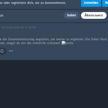
Anmelden
R
an oder registriere dich, um zu kommentieren.
Beliebt
Älteste zuerst
ach
vor 24.02.2016 um 17:39 Uhr
te die Zusammenfassung angucken, um meine zu ergänzen. Die Datei lässt 
fnen, magst du mir die vielleicht schicken?