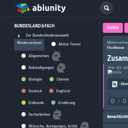
Deutsch
BUNDESLAND & FACH
größte 
Zurück
Zur Bundesländerauswahl
für Abi
Niedersachse
Niedersachsen
Abitur Forum
Fischixoxo
v
Seit 2008
Zusam
Allgemeines
Ankündigungen
Hier die ak
Biologie
Chemie
~$be
Deutsch
Englisch
1
Erdkunde
Ernährung
Facharbeiten
Benachticht
Wünsche, Anregungen, Kritik