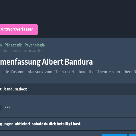
Über 32,800 Schülerarbeiten stehen
kostenfrei zur Verfügung
lands
Plattform
Antwort verfassen
turienten
n - Pädagogik - Psychologie
or 08.02.2016 um 20:24 Uhr
menfassung Albert Bandura
tuelle Zusammenfassung zum Thema sozial-kognitive Theorie vom albert 
rt_bandura.docx
igungen
aktiviert, sobald du dich beteiligt hast