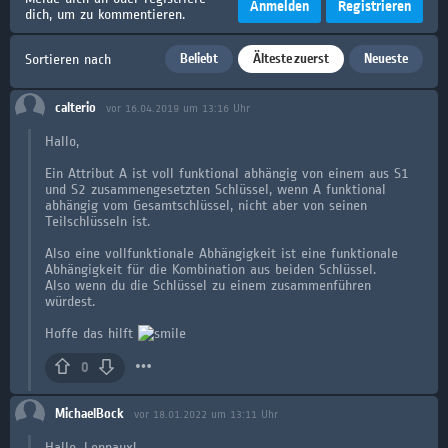
Anmelden
Registrieren
dich, um zu kommentieren.
Beliebt
Älteste zuerst
Neueste
Sortieren nach
calterio
vor 16.04.2019 um 13:16 Uhr
Hallo,
Ein Attribut A ist voll funktional abhängig von einem aus S1
und S2 zusammengesetzten Schlüssel, wenn A funktional
abhängig vom Gesamtschlüssel, nicht aber von seinen
Teilschlüsseln ist.
Also eine vollfunktionale Abhängigkeit ist eine funktionale
Abhängigkeit für die Kombination aus beiden Schlüssel.
Also wenn du die Schlüssel zu einem zusammenführen
würdest.
Hoffe das hilft
0
MichaelBock
vor 18.01.2022 um 13:11 Uhr
Hallo, Lennaux!