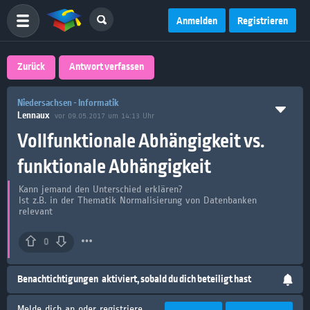
Anmelden
Registrieren
Zurück
Antwort verfassen
Niedersachsen - Informatik
Lennaux
vor 09.05.2017 um 14:13 Uhr
Vollfunktionale Abhängigkeit vs.
funktionale Abhängigkeit
Kann jemand den Unterschied erklären?
Ist z.B. in der Thematik Normalisierung von Datenbanken
relevant
0
Benachtichtigungen
aktiviert, sobald du dich beteiligt hast
Melde dich an oder registriere